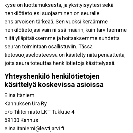
kyse on luottamuksesta, ja yksityisyytesi sekä
henkilötietojesi suojaaminen on seuralle
ensiarvoisen tärkeää. Sen vuoksi keräämme
henkilötietojasi vain niissä määrin, kuin tarvitsemme
niitä ylläpitääksemme ja hoitaaksemme suhdetta
seuran toimintaan osallistuviin. Tässä
tietosuojaselosteessa on käsitelty niitä periaatteita,
joita seura toteuttaa henkilötietoja käsittelyssä.
Yhteyshenkilö henkilötietojen
käsittelyä koskevissa asioissa
Elina Itäniemi
Kannuksen Ura Ry
c/o Tilitoimisto LKT Tukkitie 4
69100 Kannus
elina.itaniemi@lestijarvi.fi