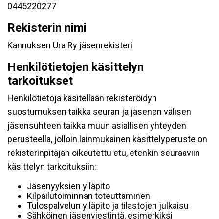
0445220277
Rekisterin nimi
Kannuksen Ura Ry jäsenrekisteri
Henkilötietojen käsittelyn
tarkoitukset
Henkilötietoja käsitellään rekisteröidyn
suostumuksen taikka seuran ja jäsenen välisen
jäsensuhteen taikka muun asiallisen yhteyden
perusteella, jolloin lainmukainen käsittelyperuste on
rekisterinpitäjän oikeutettu etu, etenkin seuraaviin
käsittelyn tarkoituksiin:
Jäsenyyksien ylläpito
Kilpailutoiminnan toteuttaminen
Tulospalvelun ylläpito ja tilastojen julkaisu
Sähköinen jäsenviestintä, esimerkiksi