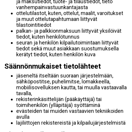
ja maksutiedot, tuote- ja tilaustiedot, tieto
vanhempainvastuunkantajasta
ottelutilastot, kuten, ottelut, maalit, varoitukset
ja muut ottelutapahtumaan liittyvät
tilastointitiedot
palkan- ja palkkionmaksuun liittyvät yksilöivät
tiedot, kuten henkilötunnus
seuran ja henkilön kilpailutoimintaan liittyvät
tiedot sekä muut asiakkaan suostumuksella
kerätyt tiedot, kuten henkilön kuva
Säännönmukaiset tietolähteet
jäseneltä itseltään suoraan järjestelmään,
sähköpostitse, puhelimitse, lomakkeella,
mobiilisovelluksen kautta, tai muulla vastaavalla
tavalla,
rekisterinkäsittelijän (pääkäyttäjä) tai
toimihenkilön (ylläpitäjä) syöttäminä
evästeiden tai muiden vastaavien tekniikoiden
avulla
lajiliittojen rekistereistä ja kilpailujärjestelmistä