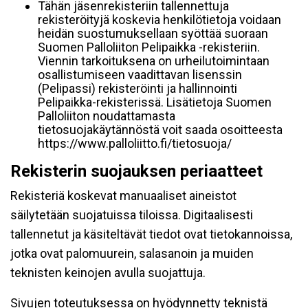
Tähän jäsenrekisteriin tallennettuja
rekisteröityjä koskevia henkilötietoja voidaan
heidän suostumuksellaan syöttää suoraan
Suomen Palloliiton Pelipaikka -rekisteriin.
Viennin tarkoituksena on urheilutoimintaan
osallistumiseen vaadittavan lisenssin
(Pelipassi) rekisteröinti ja hallinnointi
Pelipaikka-rekisterissä. Lisätietoja Suomen
Palloliiton noudattamasta
tietosuojakäytännöstä voit saada osoitteesta
https://www.palloliitto.fi/tietosuoja/
Rekisterin suojauksen periaatteet
Rekisteriä koskevat manuaaliset aineistot
säilytetään suojatuissa tiloissa. Digitaalisesti
tallennetut ja käsiteltävät tiedot ovat tietokannoissa,
jotka ovat palomuurein, salasanoin ja muiden
teknisten keinojen avulla suojattuja.
Sivujen toteutuksessa on hyödynnetty teknistä