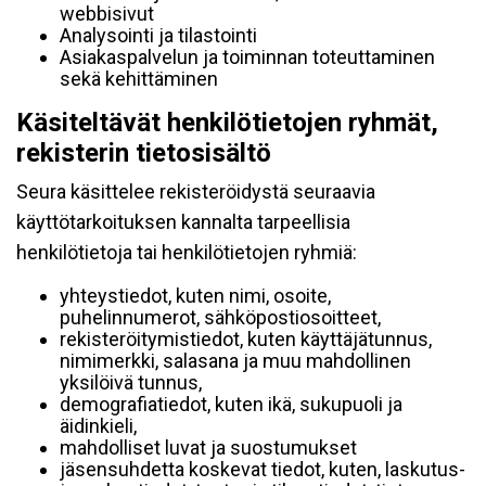
webbisivut
Analysointi ja tilastointi
Asiakaspalvelun ja toiminnan toteuttaminen
sekä kehittäminen
Käsiteltävät henkilötietojen ryhmät,
rekisterin tietosisältö
Seura käsittelee rekisteröidystä seuraavia
käyttötarkoituksen kannalta tarpeellisia
henkilötietoja tai henkilötietojen ryhmiä:
yhteystiedot, kuten nimi, osoite,
puhelinnumerot, sähköpostiosoitteet,
rekisteröitymistiedot, kuten käyttäjätunnus,
nimimerkki, salasana ja muu mahdollinen
yksilöivä tunnus,
demografiatiedot, kuten ikä, sukupuoli ja
äidinkieli,
mahdolliset luvat ja suostumukset
jäsensuhdetta koskevat tiedot, kuten, laskutus-