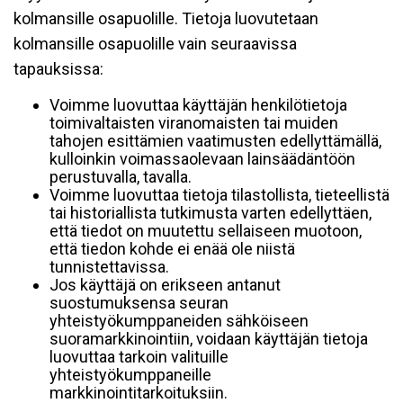
kolmansille osapuolille. Tietoja luovutetaan
kolmansille osapuolille vain seuraavissa
tapauksissa:
Voimme luovuttaa käyttäjän henkilötietoja
toimivaltaisten viranomaisten tai muiden
tahojen esittämien vaatimusten edellyttämällä,
kulloinkin voimassaolevaan lainsäädäntöön
perustuvalla, tavalla.
Voimme luovuttaa tietoja tilastollista, tieteellistä
tai historiallista tutkimusta varten edellyttäen,
että tiedot on muutettu sellaiseen muotoon,
että tiedon kohde ei enää ole niistä
tunnistettavissa.
Jos käyttäjä on erikseen antanut
suostumuksensa seuran
yhteistyökumppaneiden sähköiseen
suoramarkkinointiin, voidaan käyttäjän tietoja
luovuttaa tarkoin valituille
yhteistyökumppaneille
markkinointitarkoituksiin.