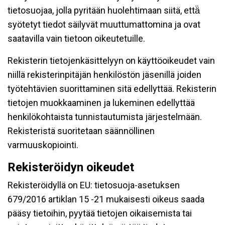
tietosuojaa, jolla pyritään huolehtimaan siitä, että̈
syötetyt tiedot säilyvät muuttumattomina ja ovat
saatavilla vain tietoon oikeutetuille.
Rekisterin tietojenkäsittelyyn on käyttöoikeudet vain
niillä rekisterinpitäjän henkilöstön jäsenillä joiden
työtehtävien suorittaminen sitä edellyttää. Rekisterin
tietojen muokkaaminen ja lukeminen edellyttää
henkilökohtaista tunnistautumista järjestelmään.
Rekisteristä suoritetaan säännöllinen
varmuuskopiointi.
Rekisteröidyn oikeudet
Rekisteröidyllä on EU: tietosuoja-asetuksen
679/2016 artiklan 15 -21 mukaisesti oikeus saada
pääsy tietoihin, pyytää tietojen oikaisemista tai