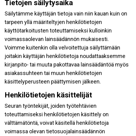
Tietojen säilytysaika
Säilytämme käyttäjän tietoja vain niin kauan kuin on
tarpeen yllä määriteltyjen henkilötietojen
käyttötarkoitusten toteuttamiseksi kulloinkin
voimassaolevan lainsäädännön mukaisesti.
Voimme kuitenkin olla velvoitettuja säilyttämään
joitakin käyttäjän henkilötietoja noudattaaksemme
kirjanpito- tai muuta pakottavaa lainsäädäntöä myös
asiakassuhteen tai muun henkilötietojen
käsittelyperusteen päättymisen jälkeen.
Henkilötietojen käsittelijät
Seuran työntekijät, joiden työtehtävien
toteuttamiseksi henkilötietojen käsittely on
välttämätöntä, voivat käsitellä henkilötietoja
voimassa olevan tietosuojalainsäädännön