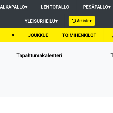
ALKAPALLO
▾
LENTOPALLO
PESÄPALLO
▾
Arkisto
▾
YLEISURHEILU
▾
▾
JOUKKUE
TOIMIHENKILÖT
Tapahtumakalenteri
T