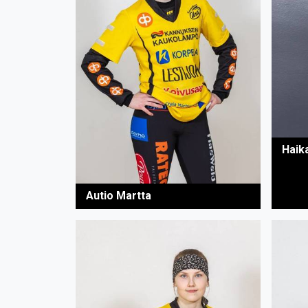
Haik
Autio Martta