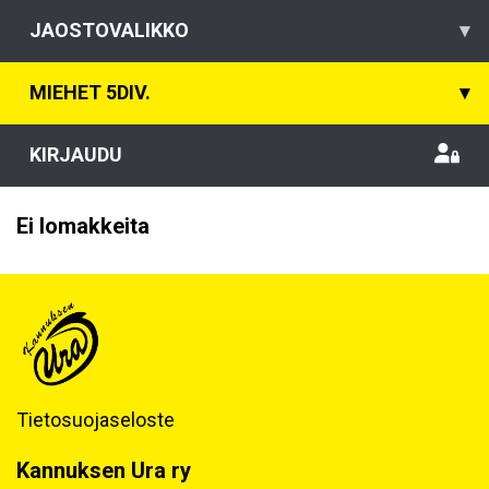
JAOSTOVALIKKO
▾
MIEHET 5DIV.
▾
KIRJAUDU
Ei lomakkeita
Tietosuojaseloste
Kannuksen Ura ry