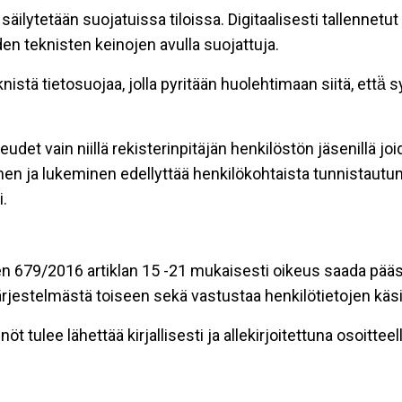
äilytetään suojatuissa tiloissa. Digitaalisesti tallennetut 
en teknisten keinojen avulla suojattuja.
stä tietosuojaa, jolla pyritään huolehtimaan siitä, että̈
eudet vain niillä rekisterinpitäjän henkilöstön jäsenillä j
nen ja lukeminen edellyttää henkilökohtaista tunnistautum
.
n 679/2016 artiklan 15 -21 mukaisesti oikeus saada pääsy 
t järjestelmästä toiseen sekä vastustaa henkilötietojen käsi
öt tulee lähettää kirjallisesti ja allekirjoitettuna osoitteell