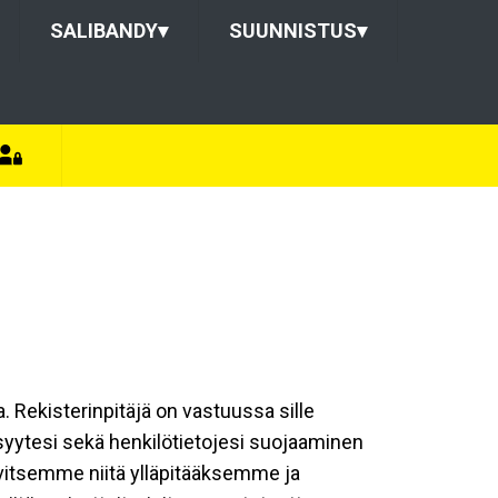
SALIBANDY
▾
SUUNNISTUS
▾
a. Rekisterinpitäjä on vastuussa sille
isyytesi sekä henkilötietojesi suojaaminen
rvitsemme niitä ylläpitääksemme ja