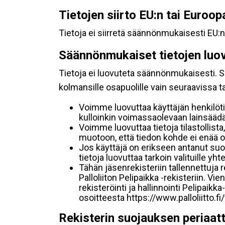
Tietojen siirto EU:n tai Euroo
Tietoja ei siirretä säännönmukaisesti EU:n
Säännönmukaiset tietojen luo
Tietoja ei luovuteta säännönmukaisesti. Se
kolmansille osapuolille vain seuraavissa 
Voimme luovuttaa käyttäjän henkilöti
kulloinkin voimassaolevaan lainsäädän
Voimme luovuttaa tietoja tilastollista,
muotoon, että tiedon kohde ei enää ol
Jos käyttäjä on erikseen antanut s
tietoja luovuttaa tarkoin valituille y
Tähän jäsenrekisteriin tallennettuja
Palloliiton Pelipaikka -rekisteriin. V
rekisteröinti ja hallinnointi Pelipai
osoitteesta https://www.palloliitto.fi
Rekisterin suojauksen periaat