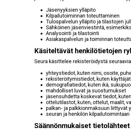
Jäsenyyksien ylläpito
Kilpailutoiminnan toteuttaminen
Tulospalvelun ylläpito ja tilastojen ju
Sähköinen jäsenviestintä, esimerkik
Analysointi ja tilastointi
Asiakaspalvelun ja toiminnan toteut
Käsiteltävät henkilötietojen ry
Seura käsittelee rekisteröidystä seuraavia 
yhteystiedot, kuten nimi, osoite, puh
rekisteröitymistiedot, kuten käyttäj
demografiatiedot, kuten ikä, sukupuoli 
mahdolliset luvat ja suostumukset
jäsensuhdetta koskevat tiedot, kuten
ottelutilastot, kuten, ottelut, maalit,
palkan- ja palkkionmaksuun liittyvät 
seuran ja henkilön kilpailutoimintaan
Säännönmukaiset tietolähteet