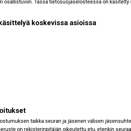
allistuviin. Tässä tietosuojaselosteessa on käsitelty nii
käsittelyä koskevissa asioissa
koitukset
suostumuksen taikka seuran ja jäsenen välisen jäsensuht
eruste on rekisterinpitäjän oikeutettu etu, etenkin seuraav