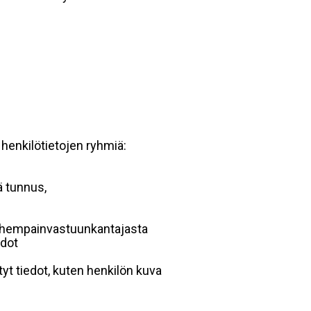
 henkilötietojen ryhmiä:
ä tunnus,
 vanhempainvastuunkantajasta
edot
yt tiedot, kuten henkilön kuva