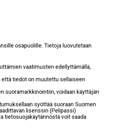
sille osapuolille. Tietoja luovutetaan
sittämien vaatimusten edellyttämällä,
n, että tiedot on muutettu sellaiseen
suoramarkkinointiin, voidaan käyttäjän
suostumuksellaan syöttää suoraan Suomen
aadittavan lisenssin (Pelipassi)
sta tietosuojakäytännöstä voit saada