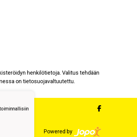
kisteröidyn henkilötietoja. Valitus tehdään
omessa on tietosuojavaltuutettu.
iminnallisiin
Powered by