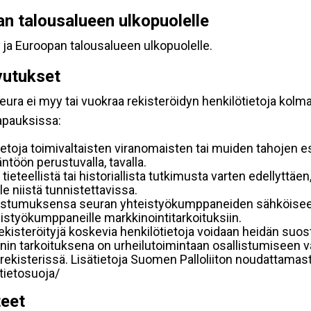
pan talousalueen ulkopuolelle
 ja Euroopan talousalueen ulkopuolelle.
vutukset
ura ei myy tai vuokraa rekisteröidyn henkilötietoja kolman
tapauksissa:
etoja toimivaltaisten viranomaisten tai muiden tahojen e
töön perustuvalla, tavalla.
 tieteellistä tai historiallista tutkimusta varten edellyttäe
e niistä tunnistettavissa.
uostumuksensa seuran yhteistyökumppaneiden sähköiseen 
hteistyökumppaneille markkinointitarkoituksiin.
 rekisteröityjä koskevia henkilötietoja voidaan heidän 
iennin tarkoituksena on urheilutoimintaan osallistumiseen v
kka-rekisterissä. Lisätietoja Suomen Palloliiton noudattama
/tietosuoja/
teet