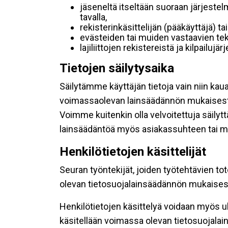
jäseneltä itseltään suoraan järjestel
tavalla,
rekisterinkäsittelijän (pääkäyttäjä) ta
evästeiden tai muiden vastaavien tek
lajiliittojen rekistereistä ja kilpailujä
Tietojen säilytysaika
Säilytämme käyttäjän tietoja vain niin kau
voimassaolevan lainsäädännön mukaisest
Voimme kuitenkin olla velvoitettuja säily
lainsäädäntöä myös asiakassuhteen tai mu
Henkilötietojen käsittelijät
Seuran työntekijät, joiden työtehtävien to
olevan tietosuojalainsäädännön mukaisesti
Henkilötietojen käsittelyä voidaan myös ul
käsitellään voimassa olevan tietosuojala