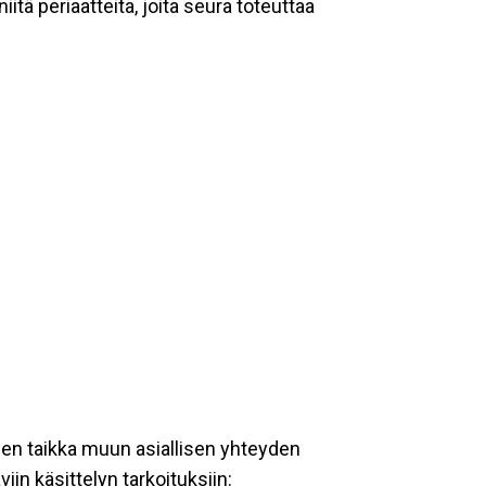
tä periaatteita, joita seura toteuttaa
een taikka muun asiallisen yhteyden
iin käsittelyn tarkoituksiin: