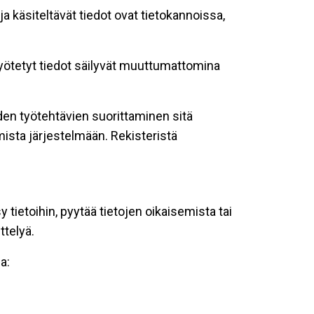
ja käsiteltävät tiedot ovat tietokannoissa,
 syötetyt tiedot säilyvät muuttumattomina
oiden työtehtävien suorittaminen sitä
ista järjestelmään. Rekisteristä
tietoihin, pyytää tietojen oikaisemista tai
ttelyä.
a: