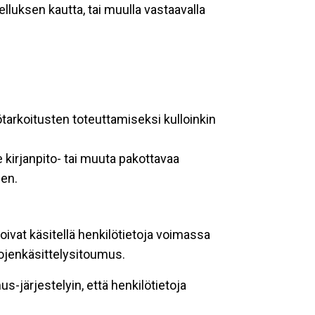
lluksen kautta, tai muulla vastaavalla
ötarkoitusten toteuttamiseksi kulloinkin
 kirjanpito- tai muuta pakottavaa
een.
oivat käsitellä henkilötietoja voimassa
tojenkäsittelysitoumus.
-järjestelyin, että henkilötietoja