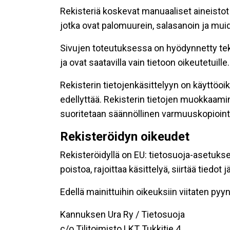
Rekisteriä koskevat manuaaliset aineistot s
jotka ovat palomuurein, salasanoin ja muid
Sivujen toteutuksessa on hyödynnetty tekni
ja ovat saatavilla vain tietoon oikeutetuille.
Rekisterin tietojenkäsittelyyn on käyttöoik
edellyttää. Rekisterin tietojen muokkaami
suoritetaan säännöllinen varmuuskopiointi
Rekisteröidyn oikeudet
Rekisteröidyllä on EU: tietosuoja-asetukse
poistoa, rajoittaa käsittelyä, siirtää tiedo
Edellä mainittuihin oikeuksiin viitaten pyynn
Kannuksen Ura Ry / Tietosuoja
c/o Tilitoimisto LKT Tukkitie 4