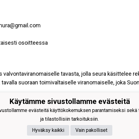
senura@gmail.com
aisesti osoitteessa
s valvontaviranomaiselle tavasta, jolla seura käsittelee re
tavalla suoraan toimivaltaiselle viranomaiselle, joka Su
Käytämme sivustollamme evästeitä
uksen Ura ry
ustollamme evästeitä käyttökokemuksen parantamiseksi sekä to
ja tilastollisiin tarkoituksiin.
oimisto LKT Oy
tie 4, 69100 KANNUS
Hyväksy kaikki
Vain pakolliset
nus: 0218992-7