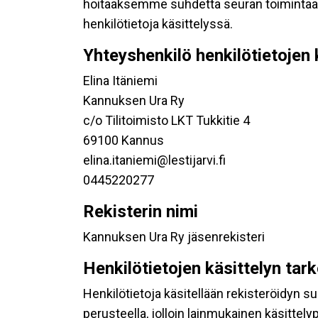
hoitaaksemme suhdetta seuran toimintaan os
henkilötietoja käsittelyssä.
Yhteyshenkilö henkilötietojen 
Elina Itäniemi
Kannuksen Ura Ry
c/o Tilitoimisto LKT Tukkitie 4
69100 Kannus
elina.itaniemi@lestijarvi.fi
0445220277
Rekisterin nimi
Kannuksen Ura Ry jäsenrekisteri
Henkilötietojen käsittelyn tar
Henkilötietoja käsitellään rekisteröidyn 
perusteella, jolloin lainmukainen käsittelyp