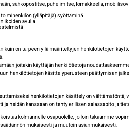
mään, sähköpostitse, puhelimitse, lomakkeella, mobiilisove
i toimihenkilön (ylläpitäjä) syöttäminä
niikoiden avulla
rjestelmistä
an kuin on tarpeen yllä määriteltyjen henkilötietojen käytt
i.
ttämään joitakin käyttäjän henkilötietoja noudattaaksemme
un henkilötietojen käsittelyperusteen päättymisen jälk
teuttamiseksi henkilötietojen käsittely on välttämätöntä, v
 ja heidän kanssaan on tehty erillisen salassapito ja tie
koistaa kolmannelle osapuolelle, jolloin takaamme sopimus
insäädännön mukaisesti ja muutoin asianmukaisesti.