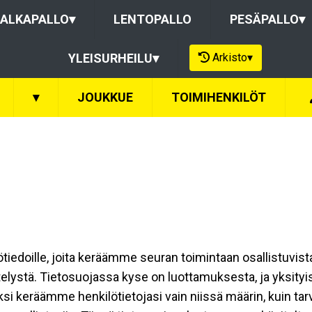
ALKAPALLO
▾
LENTOPALLO
PESÄPALLO
▾
Arkisto
▾
YLEISURHEILU
▾
▾
JOUKKUE
TOIMIHENKILÖT
ilötiedoille, joita keräämme seuran toimintaan osallistuvist
ttelystä. Tietosuojassa kyse on luottamuksesta, ja yksity
ksi keräämme henkilötietojasi vain niissä määrin, kuin ta