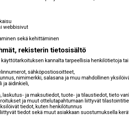
lkaisu
si webbisivut
taminen sekä kehittäminen
hmät, rekisterin tietosisältö
käyttötarkoituksen kannalta tarpeellisia henkilötietoja tai
elinnumerot, sähköpostiosoitteet,
ätunnus, nimimerkki, salasana ja muu mahdollinen yksilöiv
ja äidinkieli,
, laskutus- ja maksutiedot, tuote- ja tilaustiedot, tieto
 varoitukset ja muut ottelutapahtumaan liittyvät tilastointiti
yksilöivät tiedot, kuten henkilötunnus
 liittyvät tiedot sekä muut asiakkaan suostumuksella kerät