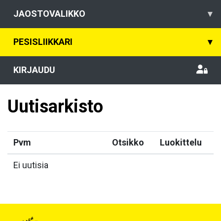
JAOSTOVALIKKO
▾
PESISLIIKKARI
▾
KIRJAUDU
Uutisarkisto
Pvm
Otsikko
Luokittelu
Ei uutisia