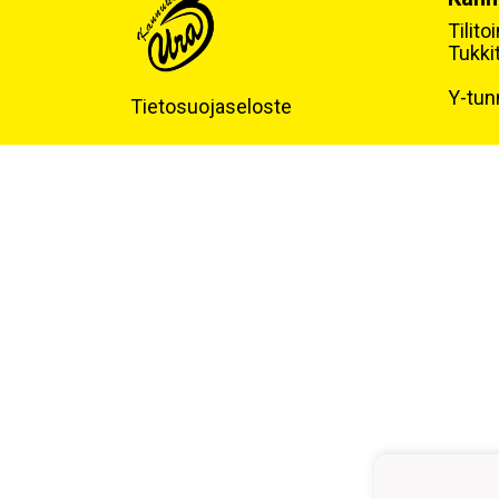
Tilit
Tukki
Y-tun
Tietosuojaseloste