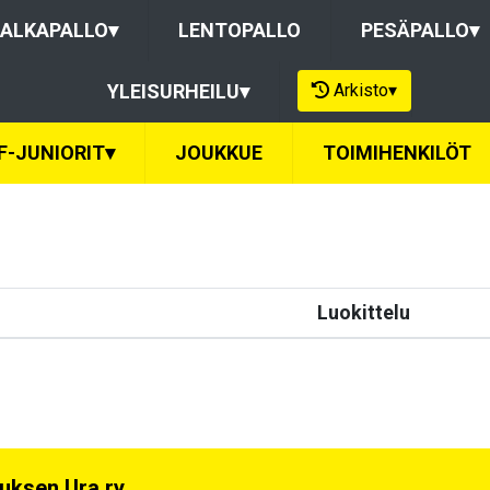
ALKAPALLO
▾
LENTOPALLO
PESÄPALLO
▾
Arkisto
▾
YLEISURHEILU
▾
F-JUNIORIT
▾
JOUKKUE
TOIMIHENKILÖT
Luokittelu
uksen Ura ry