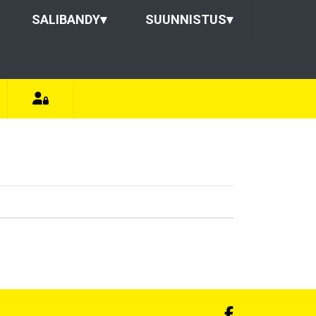
SALIBANDY
▾
SUUNNISTUS
▾