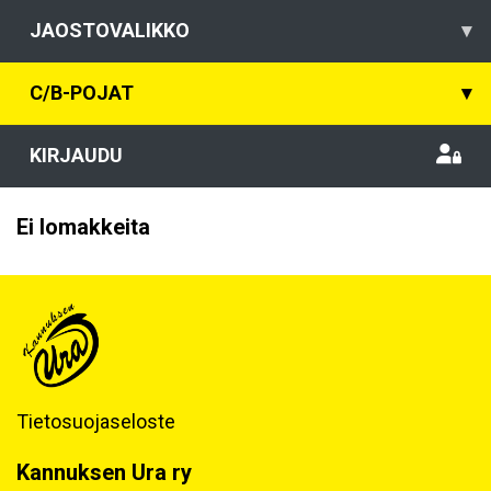
JAOSTOVALIKKO
▾
C/B-POJAT
▾
KIRJAUDU
Ei lomakkeita
Tietosuojaseloste
Kannuksen Ura ry