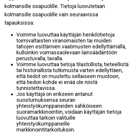
kolmansille osapuolille. Tietoja luovutetaan
kolmansille osapuolille vain seuraavissa
tapauksissa:
Voimme luovuttaa käyttäjän henkilötietoja
toimivaltaisten viranomaisten tai muiden
tahojen esittämien vaatimusten edellyttämällä,
kulloinkin voimassaolevaan lainsäädäntöön
perustuvalla, tavalla.
Voimme luovuttaa tietoja tilastollista, tieteellistä
tai historiallista tutkimusta varten edellyttäen,
että tiedot on muutettu sellaiseen muotoon,
että tiedon kohde ei enää ole niistä
tunnistettavissa.
Jos käyttäjä on erikseen antanut
suostumuksensa seuran
yhteistyökumppaneiden sähköiseen
suoramarkkinointiin, voidaan käyttäjän tietoja
luovuttaa tarkoin valituille
yhteistyökumppaneille
markkinointitarkoituksiin.