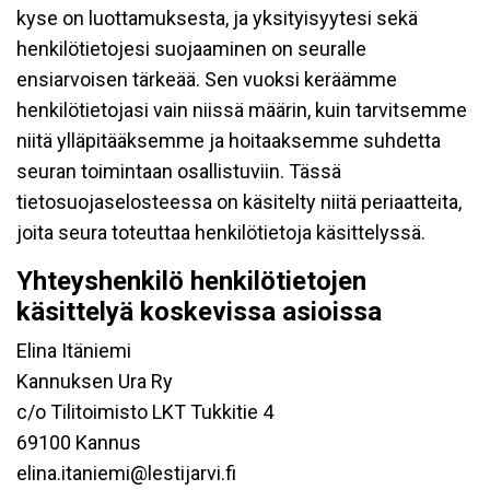
kyse on luottamuksesta, ja yksityisyytesi sekä
henkilötietojesi suojaaminen on seuralle
ensiarvoisen tärkeää. Sen vuoksi keräämme
henkilötietojasi vain niissä määrin, kuin tarvitsemme
niitä ylläpitääksemme ja hoitaaksemme suhdetta
seuran toimintaan osallistuviin. Tässä
tietosuojaselosteessa on käsitelty niitä periaatteita,
joita seura toteuttaa henkilötietoja käsittelyssä.
Yhteyshenkilö henkilötietojen
käsittelyä koskevissa asioissa
Elina Itäniemi
Kannuksen Ura Ry
c/o Tilitoimisto LKT Tukkitie 4
69100 Kannus
elina.itaniemi@lestijarvi.fi