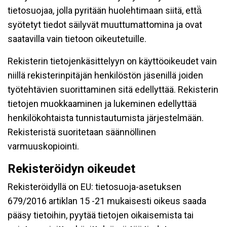
tietosuojaa, jolla pyritään huolehtimaan siitä, että̈
syötetyt tiedot säilyvät muuttumattomina ja ovat
saatavilla vain tietoon oikeutetuille.
Rekisterin tietojenkäsittelyyn on käyttöoikeudet vain
niillä rekisterinpitäjän henkilöstön jäsenillä joiden
työtehtävien suorittaminen sitä edellyttää. Rekisterin
tietojen muokkaaminen ja lukeminen edellyttää
henkilökohtaista tunnistautumista järjestelmään.
Rekisteristä suoritetaan säännöllinen
varmuuskopiointi.
Rekisteröidyn oikeudet
Rekisteröidyllä on EU: tietosuoja-asetuksen
679/2016 artiklan 15 -21 mukaisesti oikeus saada
pääsy tietoihin, pyytää tietojen oikaisemista tai