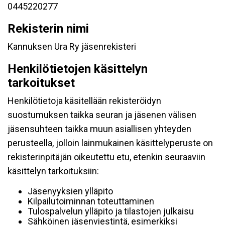
0445220277
Rekisterin nimi
Kannuksen Ura Ry jäsenrekisteri
Henkilötietojen käsittelyn
tarkoitukset
Henkilötietoja käsitellään rekisteröidyn
suostumuksen taikka seuran ja jäsenen välisen
jäsensuhteen taikka muun asiallisen yhteyden
perusteella, jolloin lainmukainen käsittelyperuste on
rekisterinpitäjän oikeutettu etu, etenkin seuraaviin
käsittelyn tarkoituksiin:
Jäsenyyksien ylläpito
Kilpailutoiminnan toteuttaminen
Tulospalvelun ylläpito ja tilastojen julkaisu
Sähköinen jäsenviestintä, esimerkiksi