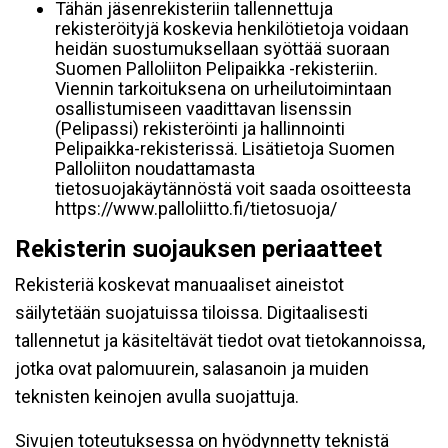
Tähän jäsenrekisteriin tallennettuja
rekisteröityjä koskevia henkilötietoja voidaan
heidän suostumuksellaan syöttää suoraan
Suomen Palloliiton Pelipaikka -rekisteriin.
Viennin tarkoituksena on urheilutoimintaan
osallistumiseen vaadittavan lisenssin
(Pelipassi) rekisteröinti ja hallinnointi
Pelipaikka-rekisterissä. Lisätietoja Suomen
Palloliiton noudattamasta
tietosuojakäytännöstä voit saada osoitteesta
https://www.palloliitto.fi/tietosuoja/
Rekisterin suojauksen periaatteet
Rekisteriä koskevat manuaaliset aineistot
säilytetään suojatuissa tiloissa. Digitaalisesti
tallennetut ja käsiteltävät tiedot ovat tietokannoissa,
jotka ovat palomuurein, salasanoin ja muiden
teknisten keinojen avulla suojattuja.
Sivujen toteutuksessa on hyödynnetty teknistä