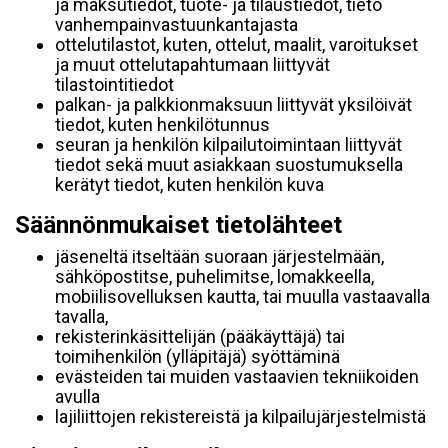
ja maksutiedot, tuote- ja tilaustiedot, tieto
vanhempainvastuunkantajasta
ottelutilastot, kuten, ottelut, maalit, varoitukset
ja muut ottelutapahtumaan liittyvät
tilastointitiedot
palkan- ja palkkionmaksuun liittyvät yksilöivät
tiedot, kuten henkilötunnus
seuran ja henkilön kilpailutoimintaan liittyvät
tiedot sekä muut asiakkaan suostumuksella
kerätyt tiedot, kuten henkilön kuva
Säännönmukaiset tietolähteet
jäseneltä itseltään suoraan järjestelmään,
sähköpostitse, puhelimitse, lomakkeella,
mobiilisovelluksen kautta, tai muulla vastaavalla
tavalla,
rekisterinkäsittelijän (pääkäyttäjä) tai
toimihenkilön (ylläpitäjä) syöttäminä
evästeiden tai muiden vastaavien tekniikoiden
avulla
lajiliittojen rekistereistä ja kilpailujärjestelmistä