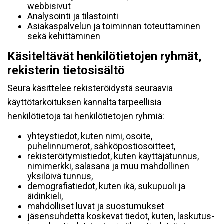
webbisivut
Analysointi ja tilastointi
Asiakaspalvelun ja toiminnan toteuttaminen
sekä kehittäminen
Käsiteltävät henkilötietojen ryhmät,
rekisterin tietosisältö
Seura käsittelee rekisteröidystä seuraavia
käyttötarkoituksen kannalta tarpeellisia
henkilötietoja tai henkilötietojen ryhmiä:
yhteystiedot, kuten nimi, osoite,
puhelinnumerot, sähköpostiosoitteet,
rekisteröitymistiedot, kuten käyttäjätunnus,
nimimerkki, salasana ja muu mahdollinen
yksilöivä tunnus,
demografiatiedot, kuten ikä, sukupuoli ja
äidinkieli,
mahdolliset luvat ja suostumukset
jäsensuhdetta koskevat tiedot, kuten, laskutus-