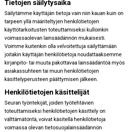
Tietojen säilytysaika
Säilytämme käyttäjän tietoja vain niin kauan kuin on
tarpeen yllä määriteltyjen henkilötietojen
käyttötarkoitusten toteuttamiseksi kulloinkin
voimassaolevan lainsäädännön mukaisesti.
Voimme kuitenkin olla velvoitettuja säilyttämään
joitakin käyttäjän henkilötietoja noudattaaksemme
kirjanpito- tai muuta pakottavaa lainsäädäntöä myös
asiakassuhteen tai muun henkilötietojen
käsittelyperusteen päättymisen jälkeen.
Henkilötietojen käsittelijät
Seuran työntekijät, joiden työtehtävien
toteuttamiseksi henkilötietojen käsittely on
välttämätöntä, voivat käsitellä henkilötietoja
voimassa olevan tietosuojalainsäädännön