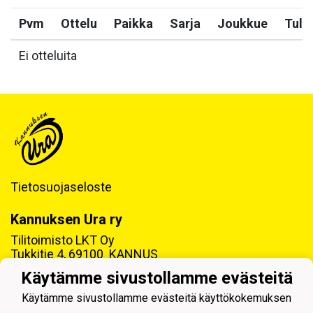
Pvm
Ottelu
Paikka
Sarja
Joukkue
Tulo
Ei otteluita
Tietosuojaseloste
Kannuksen Ura ry
Tilitoimisto LKT Oy
Tukkitie 4, 69100 KANNUS
Käytämme sivustollamme evästeitä
Y-tunnus: 0218992-7
Käytämme sivustollamme evästeitä käyttökokemuksen