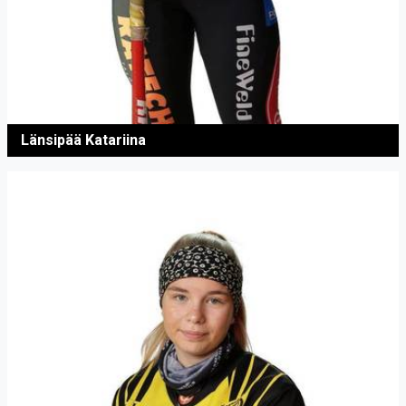
Länsipää Katariina