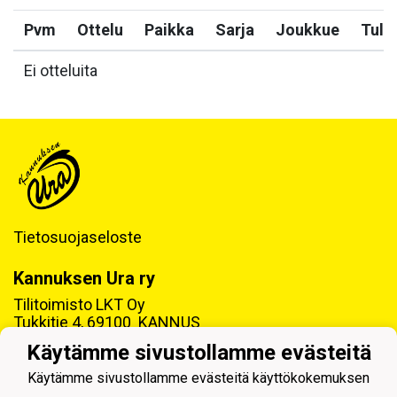
Pvm
Ottelu
Paikka
Sarja
Joukkue
Tulo
Ei otteluita
Tietosuojaseloste
Kannuksen Ura ry
Tilitoimisto LKT Oy
Tukkitie 4, 69100 KANNUS
Käytämme sivustollamme evästeitä
Y-tunnus: 0218992-7
Käytämme sivustollamme evästeitä käyttökokemuksen