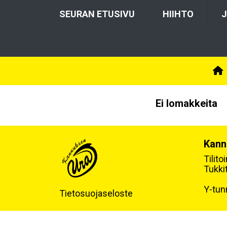
SEURAN ETUSIVU
HIIHTO
J
Ei lomakkeita
Kann
Tilit
Tukki
Y-tun
Tietosuojaseloste