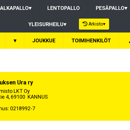
ALKAPALLO
▾
LENTOPALLO
PESÄPALLO
▾
Arkisto
▾
YLEISURHEILU
▾
▾
JOUKKUE
TOIMIHENKILÖT
uksen Ura ry
oimisto LKT Oy
tie 4, 69100 KANNUS
nus: 0218992-7