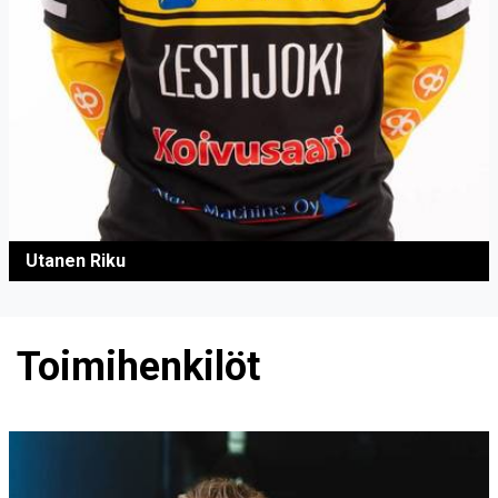
Utanen Riku
Toimihenkilöt