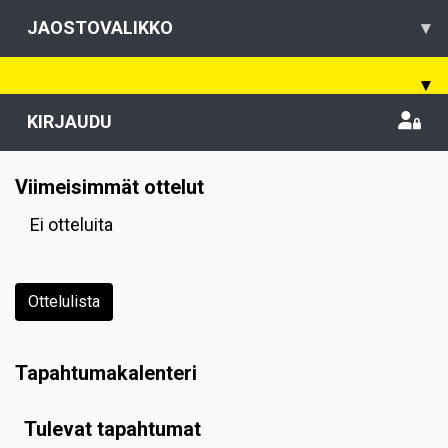
JAOSTOVALIKKO
▾
▾
KIRJAUDU
Viimeisimmät ottelut
Ei otteluita
Ottelulista
Tapahtumakalenteri
Tulevat tapahtumat