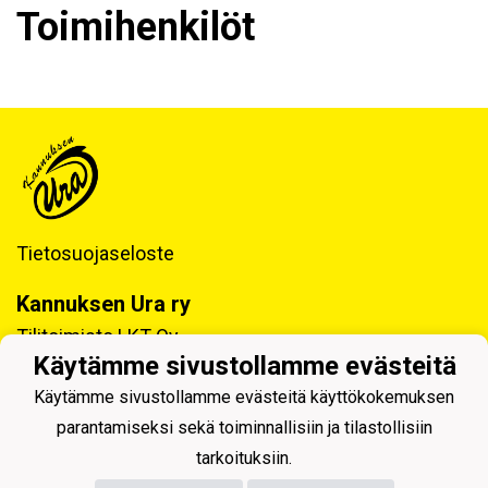
Toimihenkilöt
Tietosuojaseloste
Kannuksen Ura ry
Tilitoimisto LKT Oy
Tukkitie 4, 69100 KANNUS
Käytämme sivustollamme evästeitä
Käytämme sivustollamme evästeitä käyttökokemuksen
Y-tunnus: 0218992-7
parantamiseksi sekä toiminnallisiin ja tilastollisiin
tarkoituksiin.