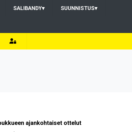
SALIBANDY
▾
SUUNNISTUS
▾
oukkueen ajankohtaiset ottelut