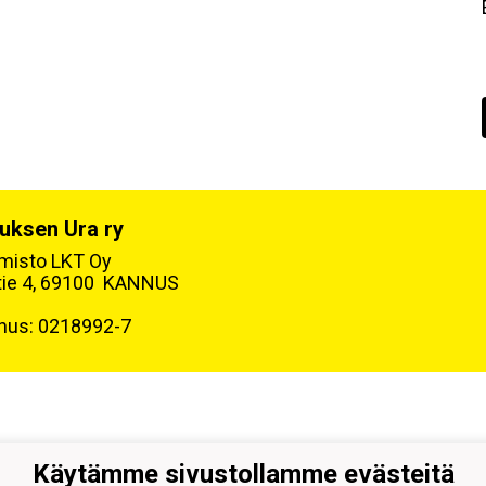
uksen Ura ry
oimisto LKT Oy
tie 4, 69100 KANNUS
nus: 0218992-7
Käytämme sivustollamme evästeitä