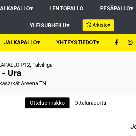
ALKAPALLO
▾
LENTOPALLO
PESÄPALLO
▾
Arkisto
▾
YLEISURHEILU
▾
JALKAPALLO
▾
YHTEYSTIEDOT
▾
KAPALLO P12
,
Talviliiga
 - Ura
kasärkät Areena TN
Otteluennakko
Otteluraportti
J