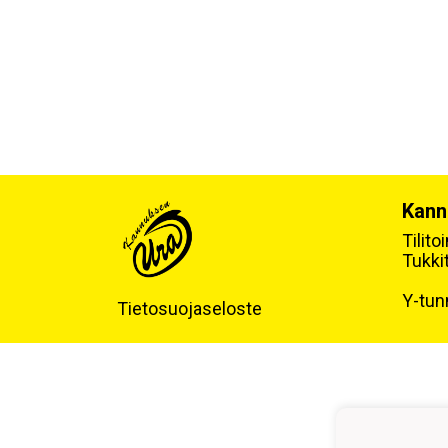
Kann
Tilit
Tukki
Y-tun
Tietosuojaseloste