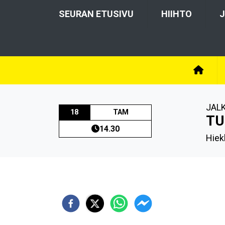
SEURAN ETUSIVU
HIIHTO
J
JAL
18
TAM
TU
14.30
Hiek