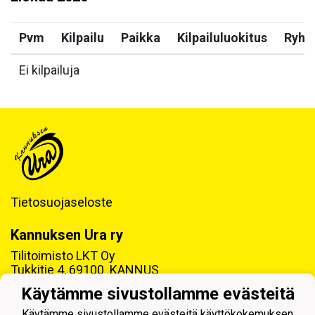
Pvm
Kilpailu
Paikka
Kilpailuluokitus
Ryh
Ei kilpailuja
Tietosuojaseloste
Kannuksen Ura ry
Tilitoimisto LKT Oy
Tukkitie 4, 69100 KANNUS
Käytämme sivustollamme evästeitä
Y-tunnus: 0218992-7
Käytämme sivustollamme evästeitä käyttökokemuksen