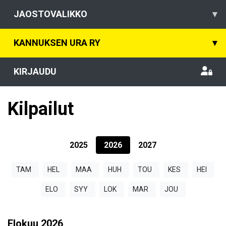
JAOSTOVALIKKO
▾
KANNUKSEN URA RY
▾
KIRJAUDU
Kilpailut
2025
2026
2027
TAM
HEL
MAA
HUH
TOU
KES
HEI
ELO
SYY
LOK
MAR
JOU
Elokuu
2026