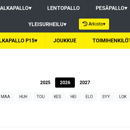
ALKAPALLO
▾
LENTOPALLO
PESÄPALLO
▾
Arkisto
▾
YLEISURHEILU
▾
LKAPALLO P15
▾
JOUKKUE
TOIMIHENKILÖ
2025
2026
2027
MAA
HUH
TOU
KES
HEI
ELO
SYY
LOK