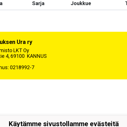
a
Sarja
Joukkue
uksen Ura ry
oimisto LKT Oy
tie 4, 69100 KANNUS
nus: 0218992-7
Käytämme sivustollamme evästeitä