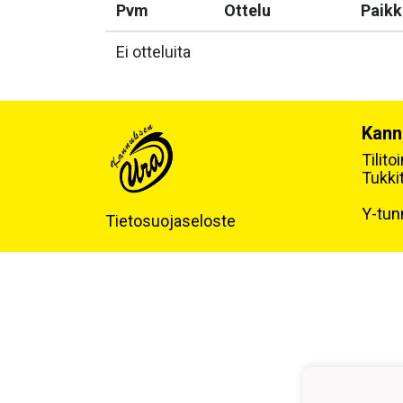
Pvm
Ottelu
Paikk
Ei otteluita
Kann
Tilit
Tukki
Y-tun
Tietosuojaseloste