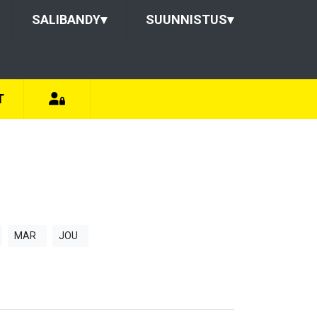
SALIBANDY
▾
SUUNNISTUS
▾
T
MAR
JOU