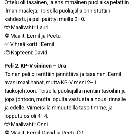
Ottelu oli tasainen, ja ensimmäinen puoliaika pelattiin
ilman maaleja. Toisella puoliajalla onnistuttiin
kahdesti, ja peli päättyi meille 2–0.
🧤 Maalivahti: Lauri
⚽️ Maalit: Eemil ja Peetu
✅ Vihreä kortti: Eemil
🫡 Kapteeni: David
Peli 2. KP-V sininen – Ura
Toinen peli oli erittäin jännittävä ja tasainen. Eemil
avasi maalihanat, mutta KP-V meni 2–1
taukojohtoon. Toisella puoliajalla mentiin tasoihin ja
jopa johtoon, mutta lopulta vastustaja nousi rinnalle
ja edelle. Viimeisillä minuuteilla tasoitimme, ja
lopputulos oli 4–4.
🧤 Maalivahti: Onni
⚽️ Maalit: Eemil, David ja Peetu (2)