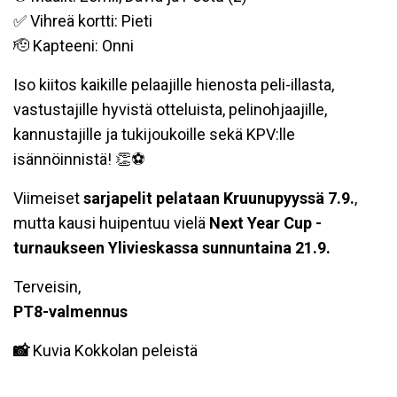
✅ Vihreä kortti: Pieti
🫡 Kapteeni: Onni
Iso kiitos kaikille pelaajille hienosta peli-illasta,
vastustajille hyvistä otteluista, pelinohjaajille,
kannustajille ja tukijoukoille sekä KPV:lle
isännöinnistä! 👏⚽️
Viimeiset
sarjapelit pelataan Kruunupyyssä 7.9.
,
mutta kausi huipentuu vielä
Next Year Cup -
turnaukseen Ylivieskassa sunnuntaina 21.9.
Terveisin,
PT8-valmennus
📸
Kuvia Kokkolan peleistä