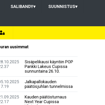
SALIBANDY
▾
SUUNNISTUS
▾
uran uusimmat
28.10.2025
Sisäpelikausi käyntiin POP
22.37
Pankki Lakeus Cupissa
sunnuntaina 26.10.
05.10.2025
Jalkapallokauden
17.19
päätösjuhlan tunnelmissa
21.09.2025
Kauden päätösturnaus
22.17
Next Year Cupissa