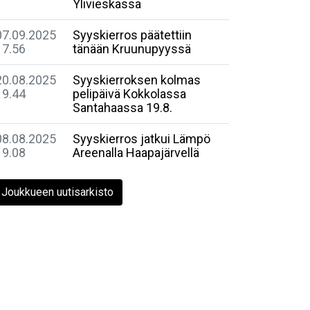
Ylivieskassa
07.09.2025
Syyskierros päätettiin
17.56
tänään Kruunupyyssä
20.08.2025
Syyskierroksen kolmas
19.44
pelipäivä Kokkolassa
Santahaassa 19.8.
08.08.2025
Syyskierros jatkui Lämpö
19.08
Areenalla Haapajärvellä
Joukkueen uutisarkisto