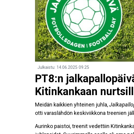
Julkaistu
:
14.06.2025
09.25
PT8:n jalkapallopäivä
Kitinkankaan nurtsill
Meidän kaikkien yhteinen juhla,
Jalkapallo
otti varaslähdön keskiviikkona treenien jälk
Aurinko paistoi, treenit vedettiin Kitinkank