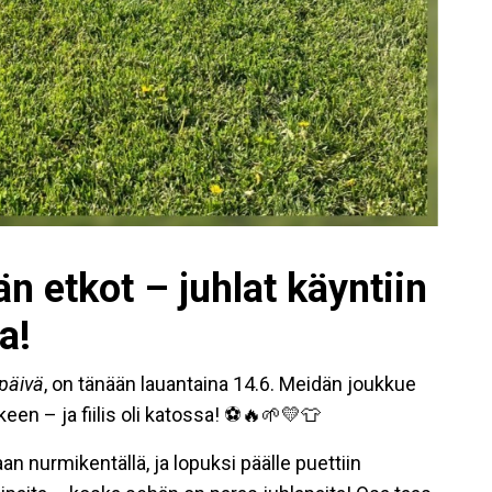
n etkot – juhlat käyntiin
a!
päivä
, on tänään lauantaina 14.6. Meidän joukkue
een – ja fiilis oli katossa! ⚽️🔥🌱💛👕
aan nurmikentällä, ja lopuksi päälle puettiin