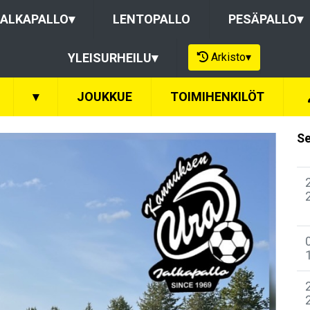
ALKAPALLO
▾
LENTOPALLO
PESÄPALLO
▾
Arkisto
▾
YLEISURHEILU
▾
▾
JOUKKUE
TOIMIHENKILÖT
Se