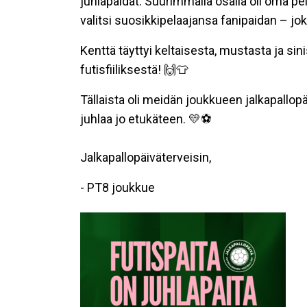
juhlapaidat. Suurimmalla osalla oli oma pe
valitsi suosikkipelaajansa fanipaidan – joka
Kenttä täyttyi keltaisesta, mustasta ja si
futisfiiliksestä! 🙌👕
Tällaista oli meidän joukkueen jalkapallop
juhlaa jo etukäteen. 💛⚽
Jalkapallopäiväterveisin,
- PT8 joukkue