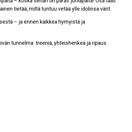
lipaita
– koska sehän on paras juhlapaita! Osa taas
inen tietää, miltä tuntuu vetää ylle idolinsa värit.
nisestä – ja ennen kaikkea hymyistä ja
äivän tunnelma: treeniä, yhteishenkeä ja ripaus