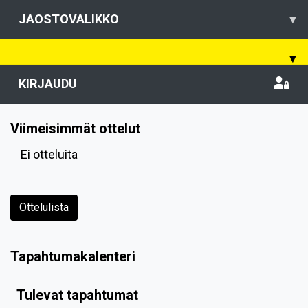
JAOSTOVALIKKO
▾
▾
KIRJAUDU
Viimeisimmät ottelut
Ei otteluita
Ottelulista
Tapahtumakalenteri
Tulevat tapahtumat