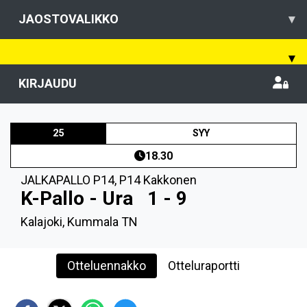
JAOSTOVALIKKO
▾
▾
KIRJAUDU
25
SYY
18.30
JALKAPALLO P14
,
P14 Kakkonen
K-Pallo - Ura
1 - 9
Kalajoki, Kummala TN
Otteluennakko
Otteluraportti