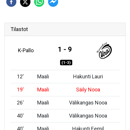
Tilastot
1 - 9
K-Pallo
(1-3)
12
'
Maali
Hakunti Lauri
19
'
Maali
Säily Nooa
26
'
Maali
Välikangas Nooa
40
'
Maali
Välikangas Nooa
40
'
Maali
Hakunti Eemil