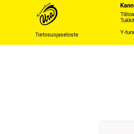
Kann
Tilit
Tukki
Y-tun
Tietosuojaseloste