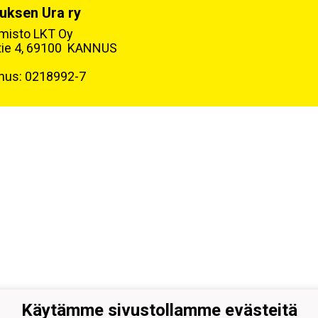
uksen Ura ry
oimisto LKT Oy
tie 4, 69100 KANNUS
nus: 0218992-7
Käytämme sivustollamme evästeitä