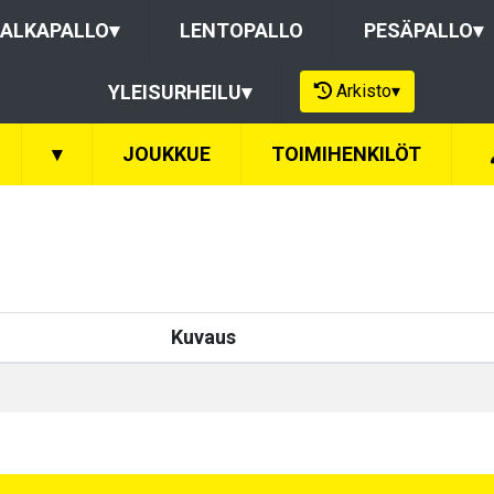
ALKAPALLO
▾
LENTOPALLO
PESÄPALLO
▾
Arkisto
▾
YLEISURHEILU
▾
▾
JOUKKUE
TOIMIHENKILÖT
Kuvaus