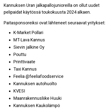
Kannuksen Uran jalkapallojunioreilla on ollut uudet
pelipaidat käytössä toukokuusta 2024 alkaen.
Paitasponsoreiksi ovat lähteneet seuraavat yritykset:
K-Market Pollari
MT-Lava Kannus
Sievin jalkine Oy
Pouttu
Printtivaate
Taxi Kannus
Feelia @feeliafoodservice
Kannuksen autohuolto
KVESI
Maanrakennusliike Huuki
Kannuksen Kaukolämpö