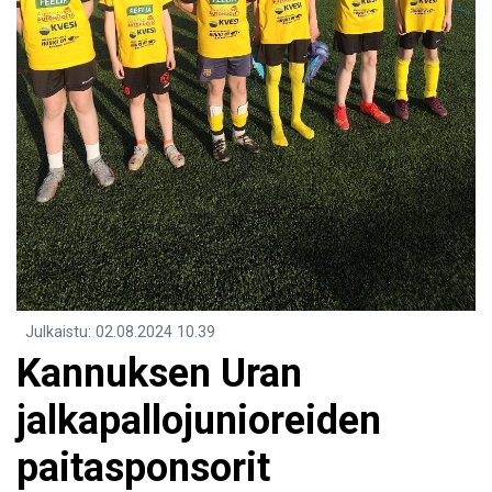
Julkaistu
:
02.08.2024
10.39
Kannuksen Uran
jalkapallojunioreiden
paitasponsorit