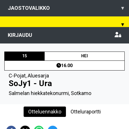
JAOSTOVALIKKO
▾
▾
KIRJAUDU
15
HEI
16.00
C-Pojat
,
Aluesarja
SoJy1 - Ura
Salmelan hiekkatekonurmi, Sotkamo
Otteluennakko
Otteluraportti