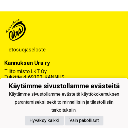
Tietosuojaseloste
Kannuksen Ura ry
Tilitoimisto LKT Oy
Tukkitie 4, 69100 KANNUS
Käytämme sivustollamme evästeitä
Y-tunnus: 0218992-7
Käytämme sivustollamme evästeitä käyttökokemuksen
parantamiseksi sekä toiminnallisiin ja tilastollisiin
tarkoituksiin.
Hyväksy kaikki
Vain pakolliset
Powered by