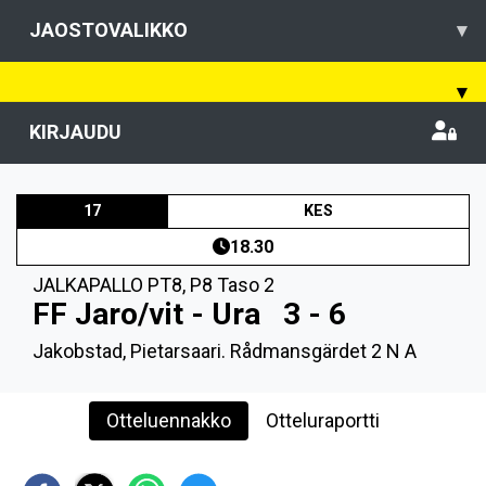
JAOSTOVALIKKO
▾
▾
KIRJAUDU
17
KES
18.30
JALKAPALLO PT8
,
P8 Taso 2
FF Jaro/vit - Ura
3 - 6
Jakobstad, Pietarsaari. Rådmansgärdet 2 N A
Otteluennakko
Otteluraportti