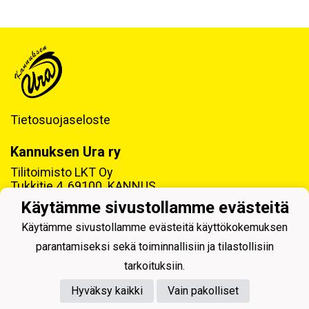
Tietosuojaseloste
Kannuksen Ura ry
Tilitoimisto LKT Oy
Tukkitie 4, 69100 KANNUS
Käytämme sivustollamme evästeitä
Y-tunnus: 0218992-7
Käytämme sivustollamme evästeitä käyttökokemuksen
parantamiseksi sekä toiminnallisiin ja tilastollisiin
tarkoituksiin.
Hyväksy kaikki
Vain pakolliset
Powered by