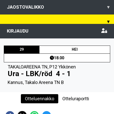
JAOSTOVALIKKO
▾
▾
KIRJAUDU
29
HEI
18.00
TAKALOAREENA TN
,
P12 Ykkönen
Ura - LBK/röd
4 - 1
Kannus, Takalo Areena TN B
Otteluennakko
Otteluraportti