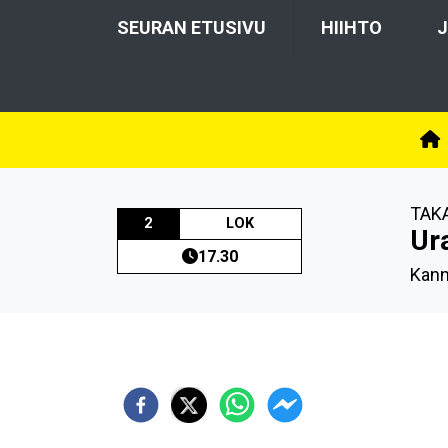
SEURAN ETUSIVU
HIIHTO
J
TAK
2
LOK
Ur
17.30
Kann