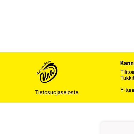
Kann
Tilit
Tukki
Y-tun
Tietosuojaseloste