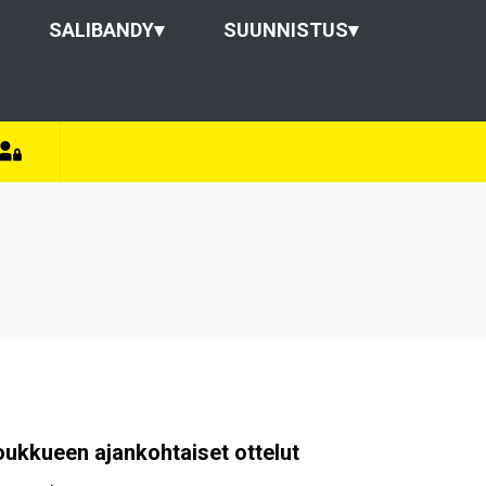
SALIBANDY
▾
SUUNNISTUS
▾
oukkueen ajankohtaiset ottelut