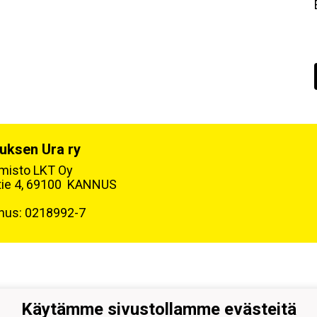
uksen Ura ry
oimisto LKT Oy
tie 4, 69100 KANNUS
nus: 0218992-7
Käytämme sivustollamme evästeitä