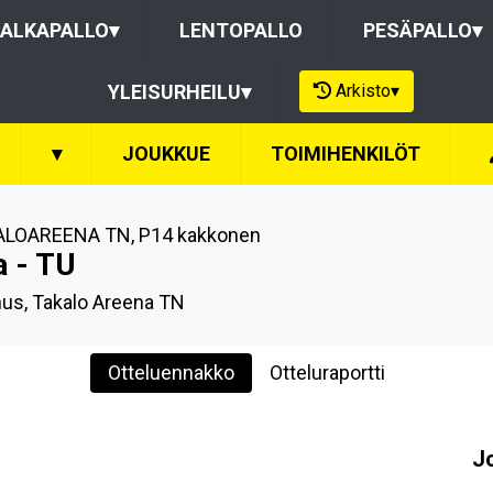
ALKAPALLO
▾
LENTOPALLO
PESÄPALLO
▾
Arkisto
▾
YLEISURHEILU
▾
▾
JOUKKUE
TOIMIHENKILÖT
ALOAREENA TN
,
P14 kakkonen
a - TU
us, Takalo Areena TN
Otteluennakko
Otteluraportti
J